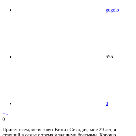
gugolo
555
0
+
-
0
Привет всем, меня зовут Винит Сисодия, мне 29 лет, я
старший в семье с тремя младшими братьями. Хорошо