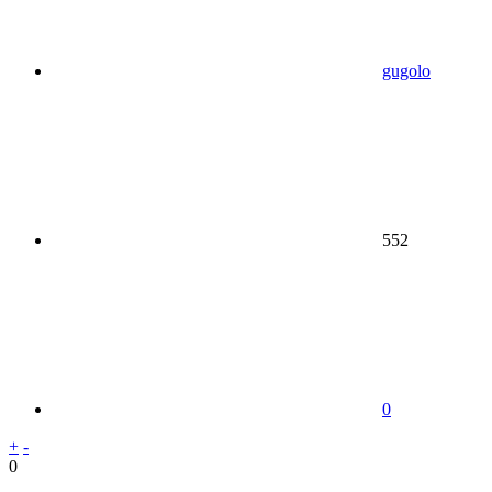
gugolo
552
0
+
-
0