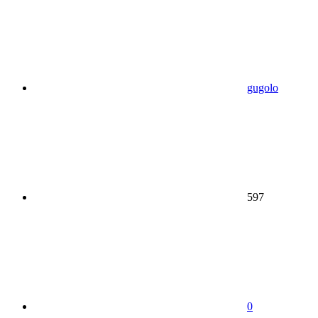
gugolo
597
0