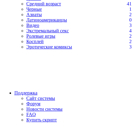
Средний возраст
41
Черные
1
Азиаты
2
Латиноамериканцы
0
Видео
3
Экстремальный секс
4
Ролевые игры
2
Косплей
2
Эротические комиксы
3
Поддержка
Сайт системы
Форум
Новости системы
FAQ
Купить скрипт