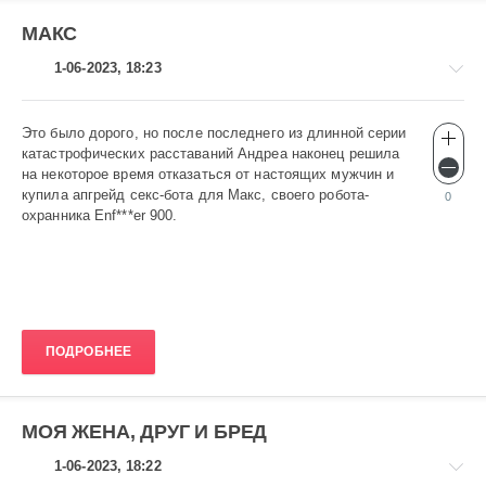
МАКС
1-06-2023, 18:23
Э
то было дорого, но после последнего из длинной серии
Эротика
катастрофических расставаний Андреа наконец решила
gugolo
на некоторое время отказаться от настоящих мужчин и
575
купила апгрейд секс-бота для Макс, своего робота-
0
охранника Enf***er 900.
0
ПОДРОБНЕЕ
МОЯ ЖЕНА, ДРУГ И БРЕД
1-06-2023, 18:22