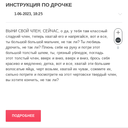
ИНСТРУКЦИЯ ПО ДРОЧКЕ
1-06-2023, 18:25
ВЫНИ СВОЙ ЧЛЕН, СЕЙЧАС, о да, у тебя там классный
Эротика
сладкий член, теперь хватай его и напрягайся, вот и все,
gugolo
ты большой большой мальчик, не так ли? Ты любишь
628
дрочить, не так ли? Плюнь себе на руку и потри этот
0
большой толстый шлем, ты, грязный ублюдок, погладь
0
этот толстый член, вверх и вниз, вверх и вниз, брось себя
красиво и медленно, детка, вот и все, хватай эти большие
волосатые яйца, черт возьми, хватай их чувак, сожмите их,
сильно потрите и посмотрите на этот чертовски твердый член,
вы хотите кончить, не так ли?
ПОДРОБНЕЕ