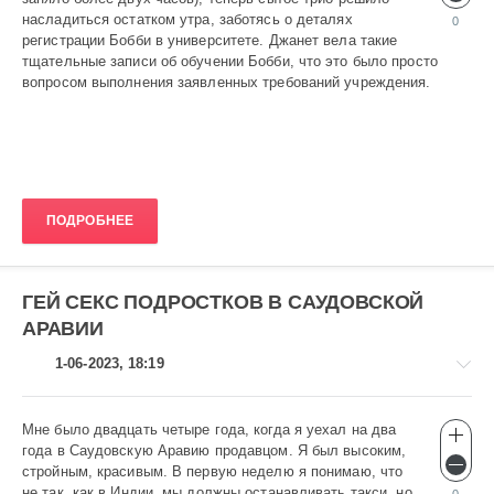
837
насладиться остатком утра, заботясь о деталях
0
регистрации Бобби в университете. Джанет вела такие
0
тщательные записи об обучении Бобби, что это было просто
вопросом выполнения заявленных требований учреждения.
ПОДРОБНЕЕ
ГЕЙ СЕКС ПОДРОСТКОВ В САУДОВСКОЙ
АРАВИИ
1-06-2023, 18:19
Мне было двадцать четыре года, когда я уехал на два
Эротика
года в Саудовскую Аравию продавцом. Я был высоким,
gugolo
стройным, красивым. В первую неделю я понимаю, что
583
не так, как в Индии, мы должны останавливать такси, но
0