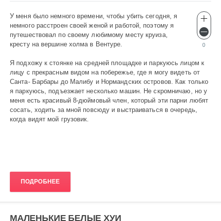
У меня было немного времени, чтобы убить сегодня, я
Эротика
немного расстроен своей женой и работой, поэтому я
gugolo
путешествовал по своему любимому месту круиза,
540
кресту на вершине холма в Вентуре.
0
0
Я подхожу к стоянке на средней площадке и паркуюсь лицом к
лицу с прекрасным видом на побережье, где я могу видеть от
Санта- Барбары до Малибу и Нормандских островов. Как только
я паркуюсь, подъезжает несколько машин. Не скромничаю, но у
меня есть красивый 8-дюймовый член, который эти парни любят
сосать, ходить за мной повсюду и выстраиваться в очередь,
когда видят мой грузовик.
ПОДРОБНЕЕ
МАЛЕНЬКИЕ БЕЛЫЕ ХУИ