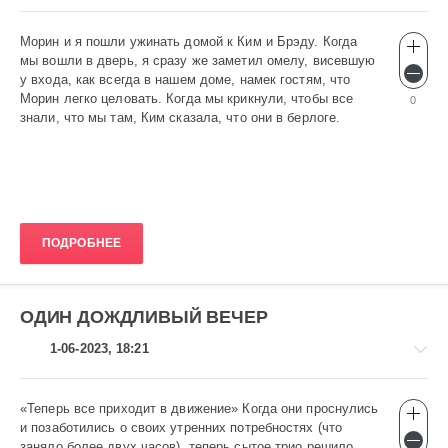
Морин и я пошли ужинать домой к Ким и Брэду. Когда
Эротика
мы вошли в дверь, я сразу же заметил омелу, висевшую
gugolo
у входа, как всегда в нашем доме, намек гостям, что
652
Морин легко целовать. Когда мы крикнули, чтобы все
0
знали, что мы там, Ким сказала, что они в берлоге.
0
ПОДРОБНЕЕ
ОДИН ДОЖДЛИВЫЙ ВЕЧЕР
1-06-2023, 18:21
«Теперь все приходит в движение» Когда они проснулись
Эротика
и позаботились о своих утренних потребностях (что
gugolo
заняло более двух часов), теперь сытое трио решило