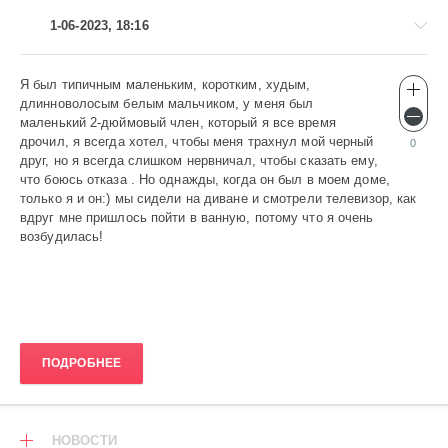
1-06-2023, 18:16
Я был типичным маленьким, коротким, худым,
Эротика
длинноволосым белым мальчиком, у меня был
gugolo
маленький 2-дюймовый член, который я все время
556
дрочил, я всегда хотел, чтобы меня трахнул мой черный
0
друг, но я всегда слишком нервничал, чтобы сказать ему,
0
что боюсь отказа . Но однажды, когда он был в моем доме,
только я и он:) мы сидели на диване и смотрели телевизор, как
вдруг мне пришлось пойти в ванную, потому что я очень
возбудилась!
ПОДРОБНЕЕ
НОВОСТИ