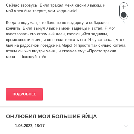
Сейчас взорвусь! Билл трахал меня своим языком, и
Эротика
мой член был тверже, чем когда-либо!
gugolo
550
Когда я подумал, что больше не выдержу, и собирался
0
кончить, Билл вынул язык из моей задницы и встал. Я мог
0
чувствовать его огромный член, касающийся задницы,
промежности и яиц, и он начал толкать его. Я чувствовал, что я
был на радостной поездке на Марс! Я просто так сильно хотела,
чтобы он был внутри меня , и сказала ему: «Просто трахни
меня… Пожалуйста!»
ПОДРОБНЕЕ
ОН ЛЮБИЛ МОИ БОЛЬШИЕ ЯЙЦА
1-06-2023, 18:17