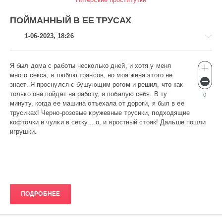
ПОЙМАННЫЙ В ЕЕ ТРУСАХ
1-06-2023, 18:26
Я был дома с работы несколько дней, и хотя у меня
Эротика
много секса, я люблю трансов, но моя жена этого не
gugolo
знает. Я проснулся с бушующим рогом и решил, что как
639
только она пойдет на работу, я побалую себя. В ту
0
минуту, когда ее машина отъехала от дороги, я был в ее
0
трусиках! Черно-розовые кружевные трусики, подходящие
кофточки и чулки в сетку... о, и яростный стояк! Дальше пошли
игрушки.
ПОДРОБНЕЕ