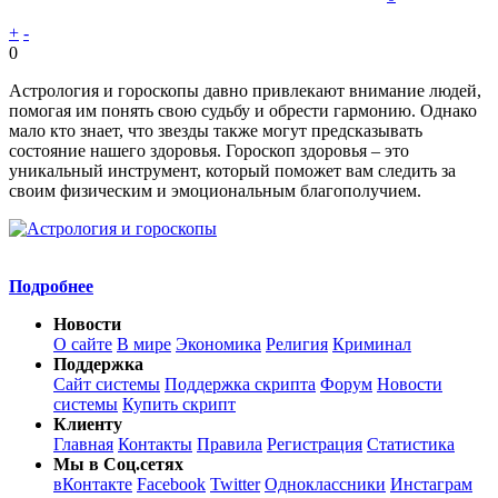
+
-
0
Астрология и гороскопы давно привлекают внимание людей,
помогая им понять свою судьбу и обрести гармонию. Однако
мало кто знает, что звезды также могут предсказывать
состояние нашего здоровья. Гороскоп здоровья – это
уникальный инструмент, который поможет вам следить за
своим физическим и эмоциональным благополучием.
Подробнее
Новости
О сайте
В мире
Экономика
Религия
Криминал
Поддержка
Сайт системы
Поддержка скрипта
Форум
Новости
системы
Купить скрипт
Клиенту
Главная
Контакты
Правила
Регистрация
Статистика
Мы в Соц.сетях
вКонтакте
Facebook
Twitter
Одноклассники
Инстаграм