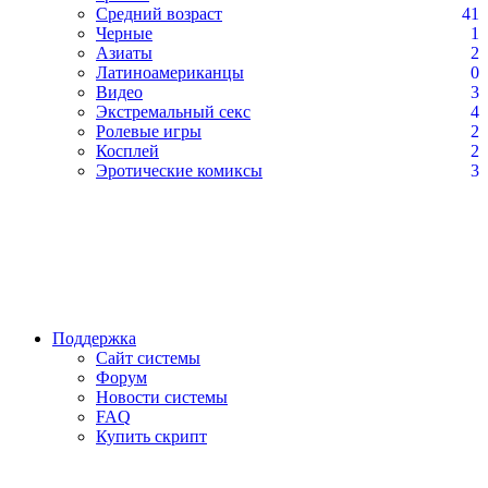
Средний возраст
41
Черные
1
Азиаты
2
Латиноамериканцы
0
Видео
3
Экстремальный секс
4
Ролевые игры
2
Косплей
2
Эротические комиксы
3
Поддержка
Сайт системы
Форум
Новости системы
FAQ
Купить скрипт