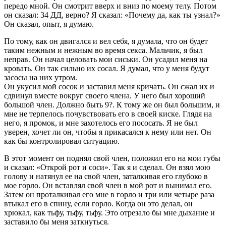
передо мной. Он смотрит вверх и вниз по моему телу. Потом
он сказал: 34 ДД, верно? Я сказал: «Почему да, как ты узнал?»
Он сказал, опыт, я думаю.
По тому, как он двигался и вел себя, я думала, что он будет
таким нежным и нежным во время секса. Мальчик, я был
неправ. Он начал целовать мои сиськи. Он усадил меня на
кровать. Он так сильно их сосал. Я думал, что у меня будут
засосы на них утром.
Он укусил мой сосок и заставил меня кричать. Он сжал их и
сдвинул вместе вокруг своего члена. У него был хороший
большой член. Должно быть 9?. К тому же он был большим, и
мне не терпелось почувствовать его в своей киске. Глядя на
него, я промок, и мне захотелось его пососать. Я не был
уверен, хочет ли он, чтобы я прикасался к нему или нет. Он
как бы контролировал ситуацию.
В этот момент он поднял свой член, положил его на мои губы
и сказал: «Открой рот и соси». Так я и сделал. Он взял мою
голову и натянул ее на свой член, заталкивая его глубоко в
мое горло. Он вставлял свой член в мой рот и вынимал его.
Затем он проталкивал его мне в горло и три или четыре раза
втыкал его в спину, если горло. Когда он это делал, он
хрюкал, как тьфу, тьфу, тьфу. Это отрезало бы мне дыхание и
заставило бы меня заткнуться.