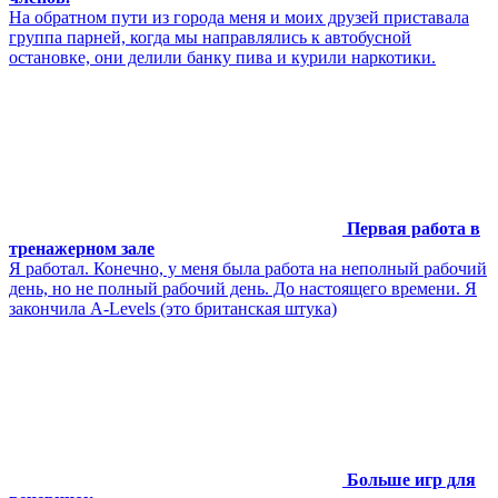
На обратном пути из города меня и моих друзей приставала
группа парней, когда мы направлялись к автобусной
остановке, они делили банку пива и курили наркотики.
Первая работа в
тренажерном зале
Я работал. Конечно, у меня была работа на неполный рабочий
день, но не полный рабочий день. До настоящего времени. Я
закончила A-Levels (это британская штука)
Больше игр для