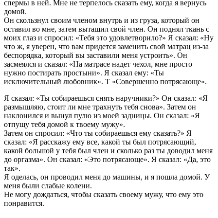
спермы в ней. Мне не терпелось сказать ему, когда я вернусь
домой.
Он скользнул своим членом внутрь и из груза, который он
оставил во мне, затем вытащил свой член. Он поднял ткань с
моих глаз и спросил: «Тебя это удовлетворило?» Я сказал: «Ну
что ж, я уверен, что вам придется заменить свой матрац из-за
беспорядка, который вы заставили меня устроить». Он
засмеялся и сказал: «На матрасе надет чехол, мне просто
нужно постирать простыни». Я сказал ему: «Ты
исключительный любовник». Т «Совершенно потрясающе».
Я сказал: «Ты собираешься снять наручники?» Он сказал: «Я
размышляю, стоит ли мне трахнуть тебя снова». Затем он
наклонился и вынул пулю из моей задницы. Он сказал: «Я
отпущу тебя домой к твоему мужу».
Затем он спросил: «Что ты собираешься ему сказать?» Я
сказал: «Я расскажу ему все, какой ты был потрясающий,
какой большой у тебя был член и сколько раз ты доводил меня
до оргазма». Он сказал: «Это потрясающе». Я сказал: «Да, это
так».
Я оделась, он проводил меня до машины, и я пошла домой. У
меня были слабые колени.
Не могу дождаться, чтобы сказать своему мужу, что ему это
понравится.