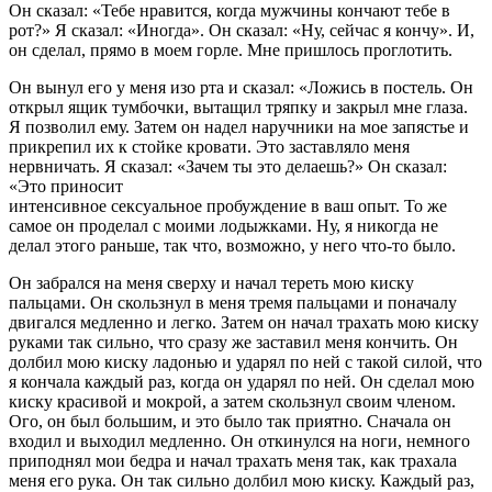
Он сказал: «Тебе нравится, когда мужчины кончают тебе в
рот?» Я сказал: «Иногда». Он сказал: «Ну, сейчас я кончу». И,
он сделал, прямо в моем горле. Мне пришлось проглотить.
Он вынул его у меня изо рта и сказал: «Ложись в постель. Он
открыл ящик тумбочки, вытащил тряпку и закрыл мне глаза.
Я позволил ему. Затем он надел наручники на мое запястье и
прикрепил их к стойке кровати. Это заставляло меня
нервничать. Я сказал: «Зачем ты это делаешь?» Он сказал:
«Это приносит
интенсивное сексуальное пробуждение в ваш опыт. То же
самое он проделал с моими лодыжками. Ну, я никогда не
делал этого раньше, так что, возможно, у него что-то было.
Он забрался на меня сверху и начал тереть мою киску
пальцами. Он скользнул в меня тремя пальцами и поначалу
двигался медленно и легко. Затем он начал трахать мою киску
руками так сильно, что сразу же заставил меня кончить. Он
долбил мою киску ладонью и ударял по ней с такой силой, что
я кончала каждый раз, когда он ударял по ней. Он сделал мою
киску красивой и мокрой, а затем скользнул своим членом.
Ого, он был большим, и это было так приятно. Сначала он
входил и выходил медленно. Он откинулся на ноги, немного
приподнял мои бедра и начал трахать меня так, как трахала
меня его рука. Он так сильно долбил мою киску. Каждый раз,