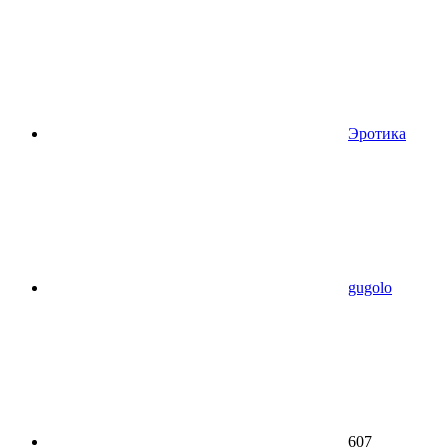
Эротика
gugolo
607