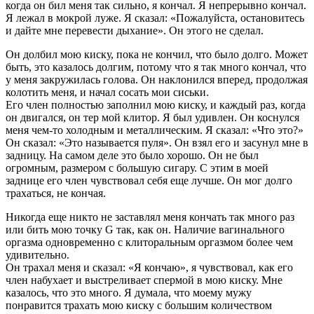
когда он бил меня так сильно, я кончал. Я непрерывно кончал.
Я лежал в мокрой луже. Я сказал: «Пожалуйста, остановитесь
и дайте мне перевести дыхание». Он этого не сделал.
Он долбил мою киску, пока не кончил, что было долго. Может
быть, это казалось долгим, потому что я так много кончал, что
у меня закружилась голова. Он наклонился вперед, продолжая
колотить меня, и начал сосать мои сиськи.
Его член полностью заполнил мою киску, и каждый раз, когда
он двигался, он тер мой клитор. Я был удивлен. Он коснулся
меня чем-то холодным и металлическим. Я сказал: «Что это?»
Он сказал: «Это называется пуля». Он взял его и засунул мне в
задницу. На самом деле это было хорошо. Он не был
огромным, размером с большую сигару. С этим в моей
заднице его член чувствовал себя еще лучше. Он мог долго
трахаться, не кончая.
Никогда еще никто не заставлял меня кончать так много раз
или бить мою точку G так, как он. Наличие вагинального
оргазма одновременно с клиторальным оргазмом более чем
удивительно.
Он трахал меня и сказал: «Я кончаю», я чувствовал, как его
член набухает и выстреливает спермой в мою киску. Мне
казалось, что это много. Я думала, что моему мужу
понравится трахать мою киску с большим количеством