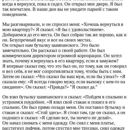
когда я вернулся, пока я сидел. Он открыл мне двери. Я был
так впечатлен. В наши дни вы не увидите парней с таким
поведением.
Мы разговаривали, и он спросил меня: «Хочешь вернуться в
мою квартиру?» Я сказал: «Я бы с удовольствием».
Добираемся до его места. Он был собран так же хорошо, как и
он. Безупречный вкус и все на своих местах.
Он открыл нам бутылку шампанского. Это было
замечательно. Он рассказал о своей работе. Он был
коммерческим директором огромной корпорации. Он хотел
знать, почему я вернулась в его квартиру, если я замужем?
Я впервые сказал ему, что это был он, по тому, как он говорил
и вел себя, я не мог сопротивляться тому, чтобы быть с ним.
Затем он сказал: «Что сказал бы ваш муж, если бы узнал?» «Я
сказала ему: «Я всегда говорю мужу, если выхожу с кем-то на
свидание». Он сказал: «Правда?» "Я сказал да."
Он взял бутылку шампанского и сказал: «Пойдем в спальню и
устроимся поудобнее. «Я взял свой стакан и пошел в его
спальню. Он был прямо позади меня. Он поставил бутылку и
стакан и сказал: «Стой здесь». Я стоял там, где он сказал, а он
подошел и сказал: «Я сделаю все, ты ничего не делай».
Он начал снимать с меня одежду. Он снял с меня платье,
расстегнул лифчик, потом спустил мне трусики, снял одежду