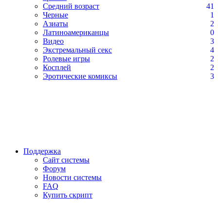
Средний возраст
41
Черные
1
Азиаты
2
Латиноамериканцы
0
Видео
3
Экстремальный секс
4
Ролевые игры
2
Косплей
2
Эротические комиксы
3
Поддержка
Сайт системы
Форум
Новости системы
FAQ
Купить скрипт