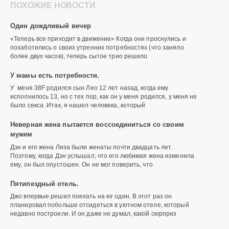
ПОХОЖИЕ НОВОСТИ
Один дождливый вечер
«Теперь все приходит в движение» Когда они проснулись и
позаботились о своих утренних потребностях (что заняло
более двух часов), теперь сытое трио решило
У мамы есть потребности.
У меня 38F родился сын Лео 12 лет назад, когда ему
исполнилось 13, но с тех пор, как он у меня родился, у меня не
было секса. Итак, я нашел человека, который
Неверная жена пытается воссоединиться со своим
мужем
Дэн и его жена Лиза были женаты почти двадцать лет.
Поэтому, когда Дэн услышал, что его любимая жена изменила
ему, он был опустошен. Он не мог поверить, что
Пятипездный отель.
Джо впервые решил поехать на юг один. В этот раз он
планировал побольше отсидеться в уютном отеле, который
недавно построили. И он даже не думал, какой сюрприз