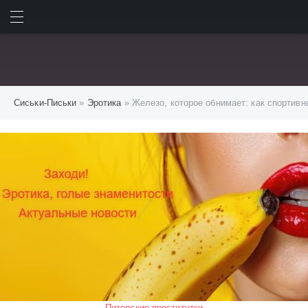
ИСКАТЬ
ВОЙТИ
Сиськи-Письки
»
Эротика
» Железо, которое обнимает: как спортив
Питерские проститутки