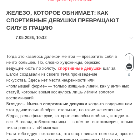
ЖЕЛЕЗО, КОТОРОЕ ОБНИМАЕТ: КАК
СПОРТИВНЫЕ ДЕВУШКИ ПРЕВРАЩАЮТ
СИЛУ В ГРАЦИЮ
7-05-2026, 10:32
Тогда это казалось далёкой мечтой — превратить себя в
Эротика
нечто большее. Но, словно художницы, бережно
Heavy
ведущие кисть по холсту,
спортивные девушки
шаг за
160
шагом создавали из своего тела произведение
0
искусства. Здесь нет места небрежности или
0
«поплывшей форме» — только изящные линии, как у античных
статуй, которых время коснулось лишь лёгким золотом
воспоминаний.
Вглядись. Именно
спортивные девушки
когда-то подарили нам
этот удивительный образ: стальные, но такие женственные
бёдра, рельефные руки, которые способны и обнять, и поднять
вес. А взгляд победительницы — в нём нет высокомерия, только
тихая радость: «Я смогла».
Если тебе вдруг показалось, что спорт лишает нежности, просто
задержи взгляд на этих
спортивных девушках
. В их глазах —